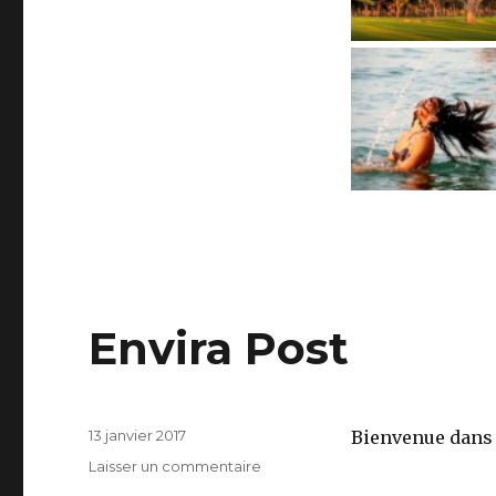
Envira Post
Publié
13 janvier 2017
Bienvenue dans 
le
sur
Laisser un commentaire
Envira