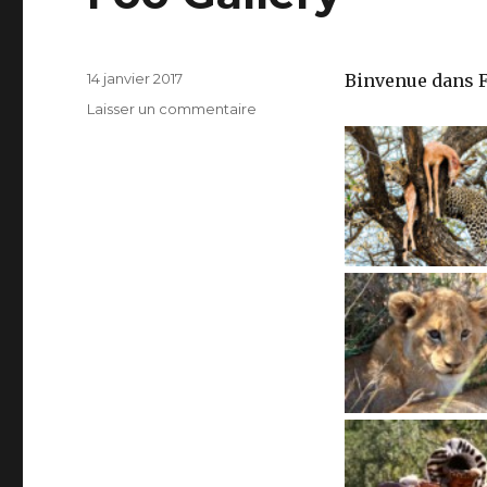
Publié
14 janvier 2017
Binvenue dans F
le
sur
Laisser un commentaire
Foo
Gallery